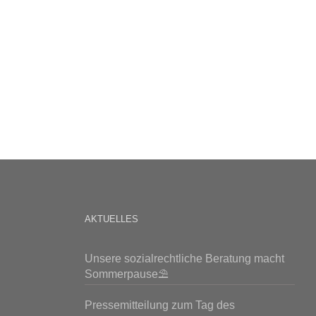
AKTUELLES
Unsere sozialrechtliche Beratung macht
Sommerpause⛱️
Pressemitteilung zum Tag des