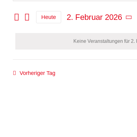
Sie
Such-
Das
2.
Schlüsselwort.
2. Februar 2026
Heute
und
Februar
Suche
Datum
Ansichtennavigation
nach
wählen.
2026
Veranstaltungen
Keine Veranstaltungen für 2.
Schlüsselwort.
Vorheriger Tag