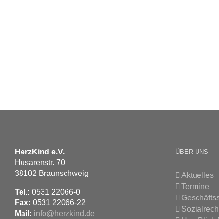
HerzKind e.V.
ÜBER UNS
Husarenstr. 70
38102 Braunschweig
Aktuelles
Termine
Tel.:
0531 22066-0
Geschäftss
Fax:
0531 22066-22
Sozialrech
Mail:
info@herzkind.de