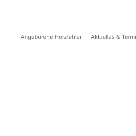
Skip
to
content
Angeborene Herzfehler
Aktuelles & Term