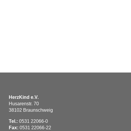
HerzKind e.V.
Husarenstr. 70
38102 Braunschweig
Tel.:
0531 22066-0
Fax:
0531 22066-22