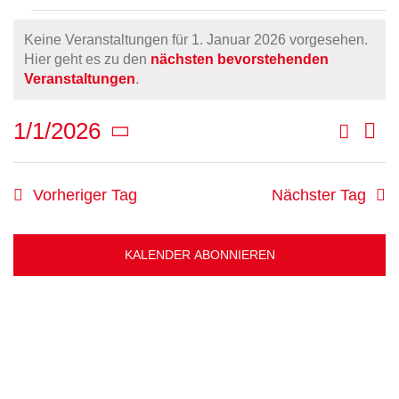
Veranstaltungen
Keine Veranstaltungen für 1. Januar 2026 vorgesehen.
für
Hier geht es zu den
nächsten bevorstehenden
Hinweis
Veranstaltungen
.
1.
Januar
Suche
1/1/2026
Ve
Tag
Veran
2026
Datum
An
Such-
wählen.
Na
Vorheriger Tag
Nächster Tag
und
Ansic
KALENDER ABONNIEREN