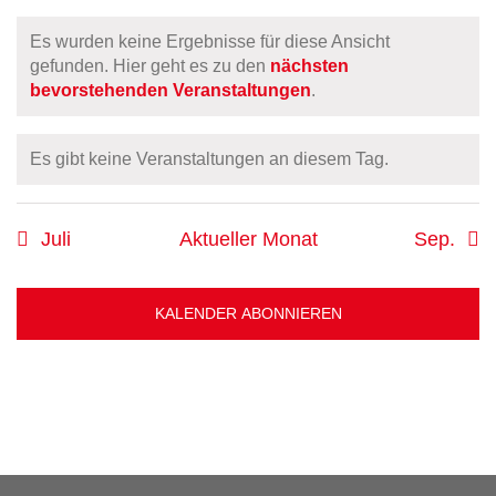
Veranstaltungen
Veranstaltungen
Veranstaltungen
Veranstaltungen
Veranstaltungen
Veranstalt
Vera
Es wurden keine Ergebnisse für diese Ansicht
gefunden. Hier geht es zu den
nächsten
Hinweis
bevorstehenden Veranstaltungen
.
Es gibt keine Veranstaltungen an diesem Tag.
Hinweis
Juli
Aktueller Monat
Sep.
KALENDER ABONNIEREN