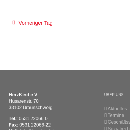
Vorheriger Tag
HerzKind e.V.
ÜBER UNS
Husarenstr. 70
38102 Braunschweig
Aktuelles
Termine
Tel.:
0531 22066-0
Geschäftss
Fax:
0531 22066-22
Sozialrech