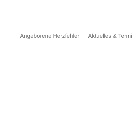
Skip
to
content
Angeborene Herzfehler
Aktuelles & Term