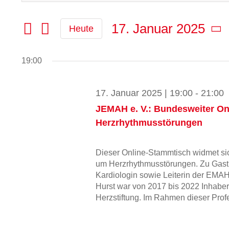
Sie
Such-
Das
17.
Schlüsselwort.
17. Januar 2025
Heute
und
Januar
Suche
Datum
Ansichtennavigation
nach
wählen.
2025
Veranstaltungen
19:00
Schlüsselwort.
17. Januar 2025 | 19:00
-
21:00
JEMAH e. V.: Bundesweiter O
Herzrhythmusstörungen
Dieser Online-Stammtisch widmet sich
um Herzrhythmusstörungen. Zu Gast i
Kardiologin sowie Leiterin der EMAH
Hurst war von 2017 bis 2022 Inhaber
Herzstiftung. Im Rahmen dieser Profess