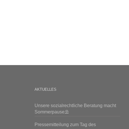
AKTUELLES
Unsere sozialrechtliche Beratung macht
Sommerpause⛱️
Pressemitteilung zum Tag des