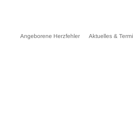
Skip
to
content
Angeborene Herzfehler
Aktuelles & Term