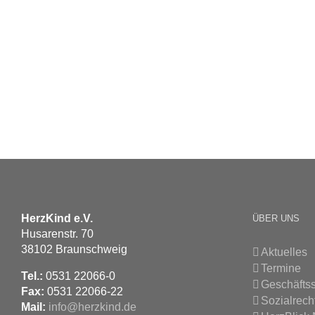
HerzKind e.V.
ÜBER UNS
Husarenstr. 70
38102 Braunschweig
Aktuelles
Termine
Tel.:
0531 22066-0
Geschäftss
Fax:
0531 22066-22
Sozialrech
Mail:
info@herzkind.de