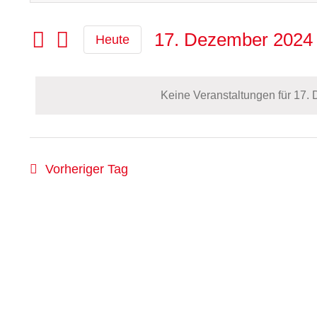
Sie
Such-
Das
17.
Schlüsselwort.
17. Dezember 2024
Heute
und
Dezember
Suche
Datum
Ansichtennavigation
nach
wählen.
2024
Veranstaltungen
Keine Veranstaltungen für 17.
Schlüsselwort.
Vorheriger Tag