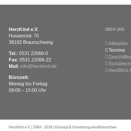
HerzKind e.V.
ÜBER UNS
Husarenstr. 70
38102 Braunschweig
Aktuelles
Termine
Tel.:
0531 22066-0
Geschäftss
Fax:
0531 22066-22
Sozialrech
Mail:
info@herzkind.de
HerzBlick
Bürozeit:
Montag bis Freitag
09:00 – 15:00 Uhr
HerzKind e.V. | 1984 -
2026 | Konzept & Umsetzung
kreativburschen