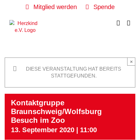
Skip
Mitglied werden
Spende
to
content
×
DIESE VERANSTALTUNG HAT BEREITS
STATTGEFUNDEN.
Kontaktgruppe
Braunschweig/Wolfsburg
Besuch im Zoo
13. September 2020 | 11:00