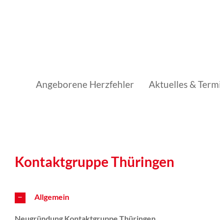
Skip
to
content
Angeborene Herzfehler
Aktuelles & Term
Kontaktgruppe Thüringen
Allgemein
Neugründung Kontaktgruppe Thüringen