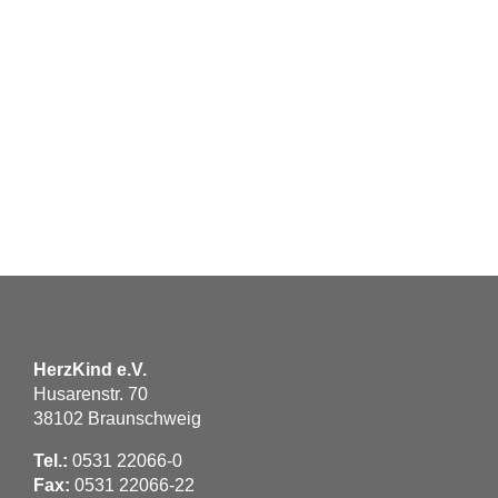
HerzKind e.V.
Husarenstr. 70
38102 Braunschweig
Tel.:
0531 22066-0
Fax:
0531 22066-22