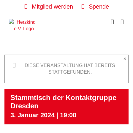
Skip
Mitglied werden
Spende
to
content
×
DIESE VERANSTALTUNG HAT BEREITS
STATTGEFUNDEN.
Stammtisch der Kontaktgruppe
Dresden
3. Januar 2024 | 19:00