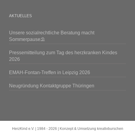
AKTUELLES
Unsere sozialrechtliche Beratung macht
Sommerpause⛱️
Pressemitteilung zum Tag des herzkranken Kindes
2026
EMAH-Fontan-Treffen in Leipzig 2026
Neugründung Kontaktgruppe Thüringen
HerzKind e.V. | 1984 -
2026 | Konzept & Umsetzung
kreativburschen