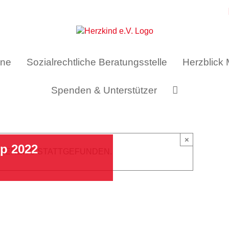
ine
Sozialrechtliche Beratungsstelle
Herzblick
Spenden & Unterstützer
×
p 2022
 BEREITS STATTGEFUNDEN.