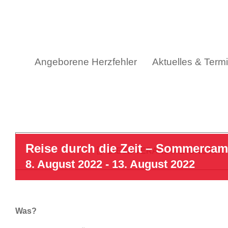
Skip
to
content
Angeborene Herzfehler
Aktuelles & Term
Reise durch die Zeit – Sommercam
DIESE VERANSTALTUNG HAT
8. August 2022
-
13. August 2022
Was?