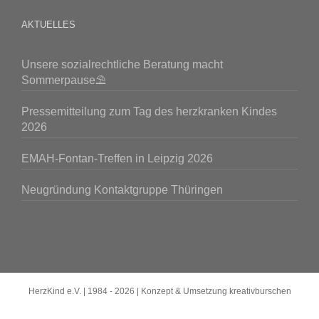
AKTUELLES
Unsere sozialrechtliche Beratung macht
Sommerpause⛱️
Pressemitteilung zum Tag des herzkranken Kindes
2026
EMAH-Fontan-Treffen in Leipzig 2026
Neugründung Kontaktgruppe Thüringen
HerzKind e.V. | 1984 -
2026 | Konzept & Umsetzung
kreativburschen