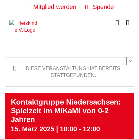
Skip
Mitglied werden
Spende
to
content
×
DIESE VERANSTALTUNG HAT BEREITS
STATTGEFUNDEN.
Kontaktgruppe Niedersachsen:
Spielzeit im MiKaMi von 0-2
Jahren
15. März 2025 | 10:00
-
12:00