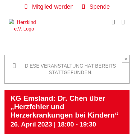
Skip
Mitglied werden
Spende
to
content
×
DIESE VERANSTALTUNG HAT BEREITS
STATTGEFUNDEN.
KG Emsland: Dr. Chen über
„Herzfehler und
Herzerkrankungen bei Kindern“
26. April 2023 | 18:00
-
19:30