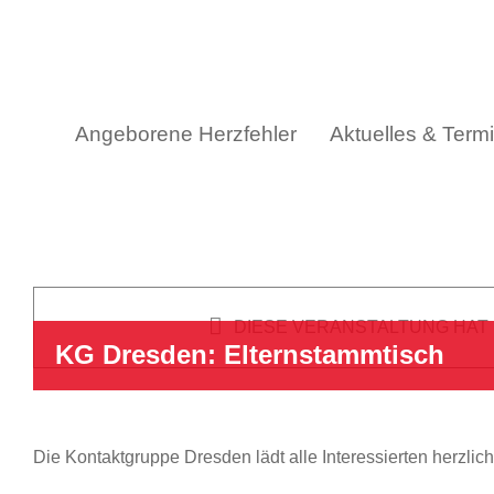
Skip
to
content
Angeborene Herzfehler
Aktuelles & Term
DIESE VERANSTALTUNG HAT
KG Dresden: Elternstammtisch
Die Kontaktgruppe Dresden lädt alle Interessierten herzlic