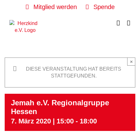
Skip
Mitglied werden
Spende
to
content
×
DIESE VERANSTALTUNG HAT BEREITS
STATTGEFUNDEN.
Jemah e.V. Regionalgruppe
Hessen
7. März 2020 | 15:00
-
18:00