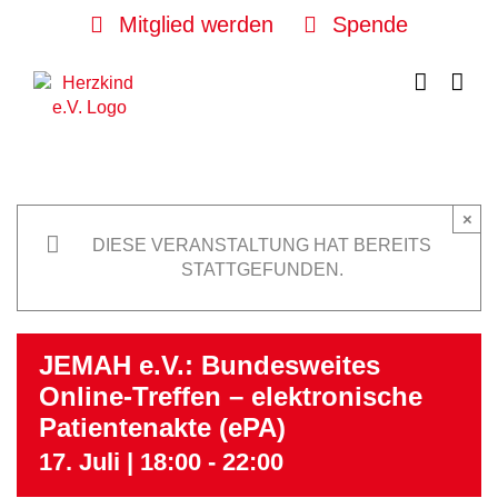
Skip
Mitglied werden
Spende
to
content
×
DIESE VERANSTALTUNG HAT BEREITS
STATTGEFUNDEN.
JEMAH e.V.: Bundesweites
Online-Treffen – elektronische
Patientenakte (ePA)
17. Juli | 18:00
-
22:00