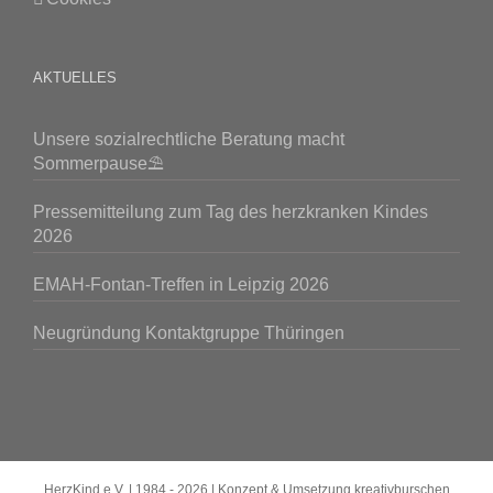
AKTUELLES
Unsere sozialrechtliche Beratung macht
Sommerpause⛱️
Pressemitteilung zum Tag des herzkranken Kindes
2026
EMAH-Fontan-Treffen in Leipzig 2026
Neugründung Kontaktgruppe Thüringen
HerzKind e.V. | 1984 -
2026 | Konzept & Umsetzung
kreativburschen