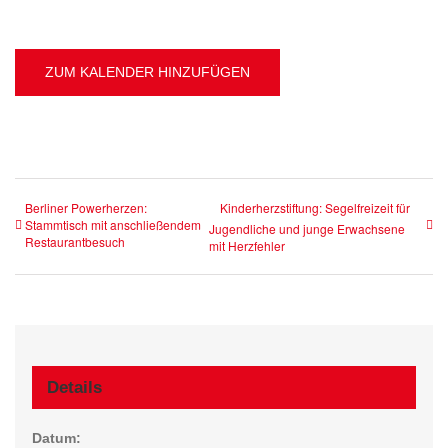
ZUM KALENDER HINZUFÜGEN
Berliner Powerherzen:
Kinderherzstiftung: Segelfreizeit für
Stammtisch mit anschließendem
Jugendliche und junge Erwachsene
Restaurantbesuch
mit Herzfehler
Details
Datum: