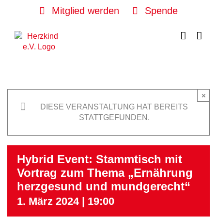
Skip
Mitglied werden
Spende
to
content
×
DIESE VERANSTALTUNG HAT BEREITS
STATTGEFUNDEN.
Hybrid Event: Stammtisch mit
Vortrag zum Thema „Ernährung
herzgesund und mundgerecht“
1. März 2024 | 19:00