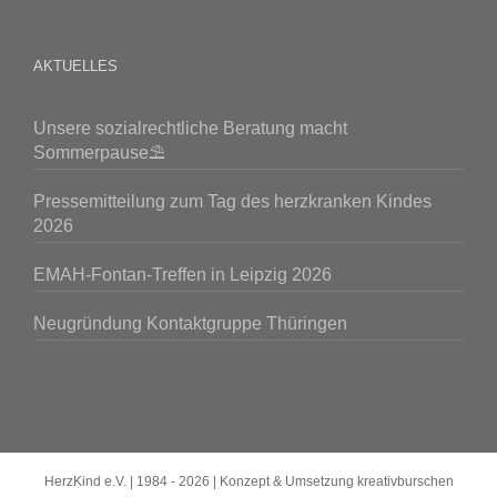
AKTUELLES
Unsere sozialrechtliche Beratung macht
Sommerpause⛱️
Pressemitteilung zum Tag des herzkranken Kindes
2026
EMAH-Fontan-Treffen in Leipzig 2026
Neugründung Kontaktgruppe Thüringen
HerzKind e.V. | 1984 -
2026 | Konzept & Umsetzung
kreativburschen