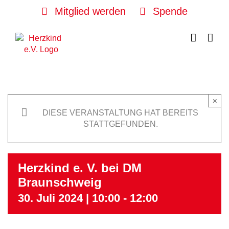
Skip
Mitglied werden
Spende
to
content
×
DIESE VERANSTALTUNG HAT BEREITS
STATTGEFUNDEN.
Herzkind e. V. bei DM
Braunschweig
30. Juli 2024 | 10:00
-
12:00