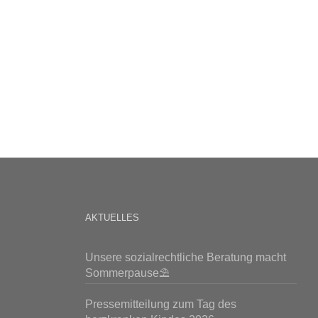
AKTUELLES
Unsere sozialrechtliche Beratung macht
Sommerpause⛱️
Pressemitteilung zum Tag des