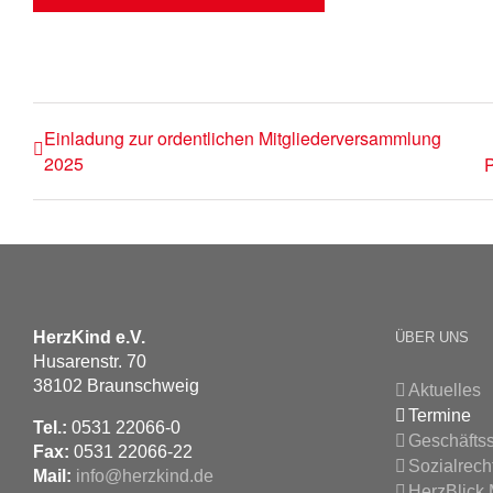
Einladung zur ordentlichen Mitgliederversammlung
2025
P
HerzKind e.V.
ÜBER UNS
Husarenstr. 70
38102 Braunschweig
Aktuelles
Termine
Tel.:
0531 22066-0
Geschäftss
Fax:
0531 22066-22
Sozialrech
Mail:
info@herzkind.de
HerzBlick