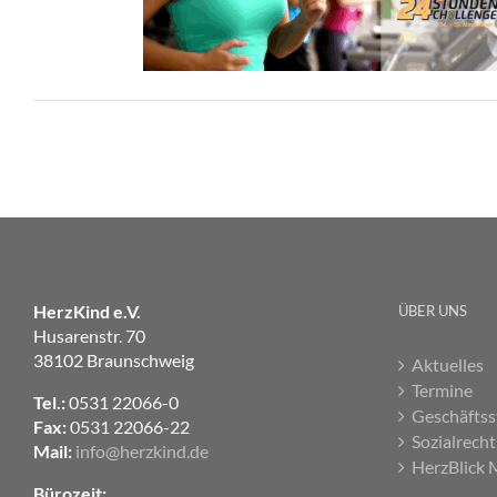
HerzKind e.V.
ÜBER UNS
Husarenstr. 70
38102 Braunschweig
Aktuelles
Termine
Tel.:
0531 22066-0
Geschäftss
Fax:
0531 22066-22
Sozialrecht
Mail:
info@herzkind.de
HerzBlick 
Bürozeit: