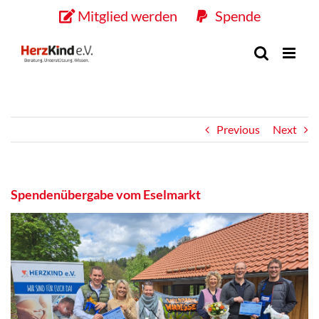
Skip
Mitglied werden
Spende
to
content
Previous
Next
Spendenübergabe vom Eselmarkt
View
Larger
Image