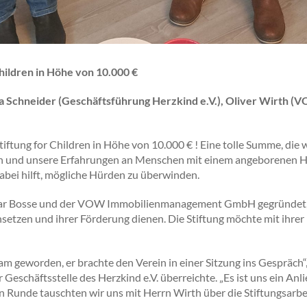
ildren in Höhe von 10.000 €
Ina Schneider (Geschäftsführung Herzkind e.V.), Oliver Wirth (
iftung for Children in Höhe von 10.000 € ! Eine tolle Summe, die w
en und unsere Erfahrungen an Menschen mit einem angeborenen He
dabei hilft, mögliche Hürden zu überwinden.
mar Bosse und der VOW Immobilienmanagement GmbH gegründet, hat
 einsetzen und ihrer Förderung dienen. Die Stiftung möchte mit ihr
am geworden, er brachte den Verein in einer Sitzung ins Gespräch
Geschäftsstelle des Herzkind e.V. überreichte. „Es ist uns ein An
n Runde tauschten wir uns mit Herrn Wirth über die Stiftungsarb