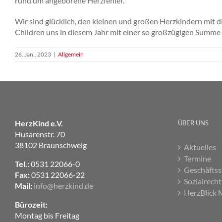
rund um angeborene Herzfehler.
Wir sind glücklich, den kleinen und großen Herzkindern mit
Children uns in diesem Jahr mit einer so großzügigen Summe
26. Jan.. 2023
|
Allgemein
HerzKind e.V.
ÜBER UNS
Husarenstr. 70
38102 Braunschweig
Aktuelles
Termine
Tel.:
0531 22066-0
Geschäftss
Fax:
0531 22066-22
Sozialrecht
Mail:
info@herzkind.de
HerzBlick 
Bürozeit:
Montag bis Freitag