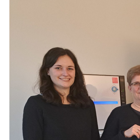
View
Larger
Image