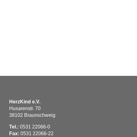
HerzKind e.V.
Husarenstr. 70
38102 Braunschweig
Tel.:
0531 22066-0
Fax:
0531 22066-22