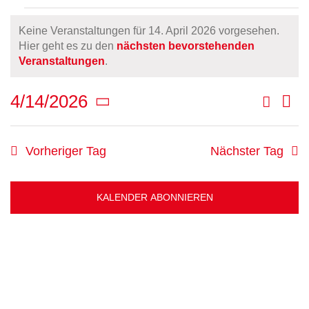
Veranstaltungen
Keine Veranstaltungen für 14. April 2026 vorgesehen.
für
Hier geht es zu den
nächsten bevorstehenden
Hinweis
Veranstaltungen
.
14.
April
Suche
4/14/2026
Ve
Tag
Veran
2026
Datum
An
Such-
wählen.
Na
Vorheriger Tag
Nächster Tag
und
Ansic
KALENDER ABONNIEREN