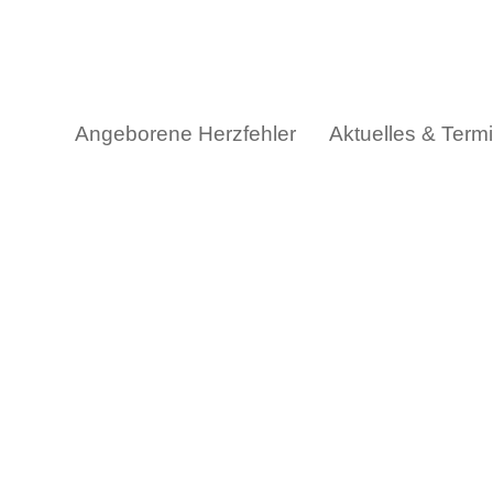
Skip
to
content
Angeborene Herzfehler
Aktuelles & Term