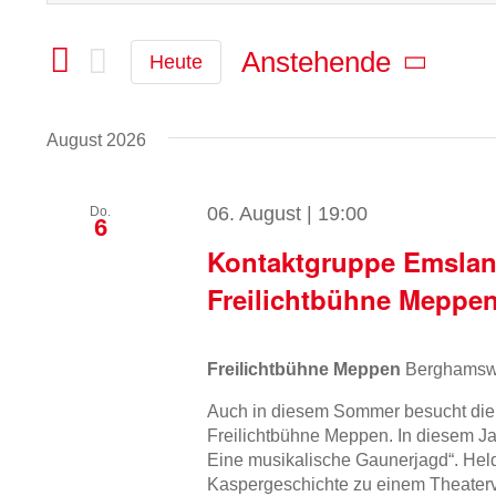
Sie
Such-
Das
Schlüsselwort.
Anstehende
Heute
und
Suche
Datum
Ansichtennavigation
nach
wählen.
Veranstaltungen
August 2026
Schlüsselwort.
06. August | 19:00
Do.
6
Kontaktgruppe Emslan
Freilichtbühne Meppe
Freilichtbühne Meppen
Berghamsw
Auch in diesem Sommer besucht die
Freilichtbühne Meppen. In diesem Ja
Eine musikalische Gaunerjagd“. He
Kaspergeschichte zu einem Theaterv