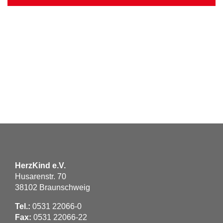
HerzKind e.V.
Husarenstr. 70
38102 Braunschweig
Tel.:
0531 22066-0
Fax:
0531 22066-22