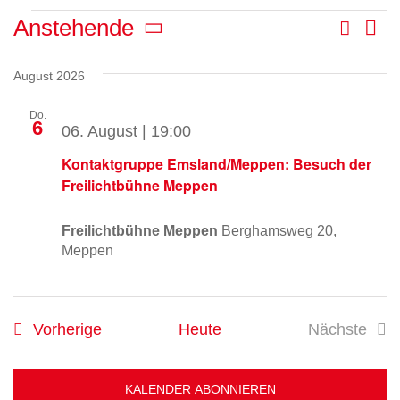
Veranstaltungen
Suche
Anstehende
Ve
Liste
Veran
Datum
An
Such-
wählen.
August 2026
Na
und
Do.
6
06. August | 19:00
Ansic
Kontaktgruppe Emsland/Meppen: Besuch der
Freilichtbühne Meppen
Freilichtbühne Meppen
Berghamsweg 20,
Meppen
Veranstaltungen
Vorherige
Heute
Nächste
Veransta
KALENDER ABONNIEREN