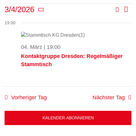
Veranstaltungen
Suche
3/4/2026
Ve
Tag
Veran
Datum
für
An
19:00
Such-
wählen.
4.
Na
und
März
Ansic
04. März | 19:00
2026
Kontaktgruppe Dresden: Regelmäßiger
Stammtisch
Vorheriger Tag
Nächster Tag
KALENDER ABONNIEREN