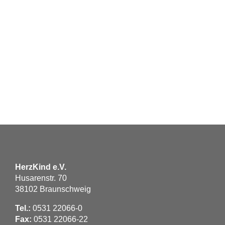
HerzKind e.V.
Husarenstr. 70
38102 Braunschweig
Tel.:
0531 22066-0
Fax:
0531 22066-22