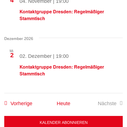
4
04. November | 19:00
Kontaktgruppe Dresden: Regelmäßiger
Stammtisch
Dezember 2026
Mi.
2
02. Dezember | 19:00
Kontaktgruppe Dresden: Regelmäßiger
Stammtisch
Veranstaltungen
Vorherige
Heute
Nächste
Veransta
KALENDER ABONNIEREN