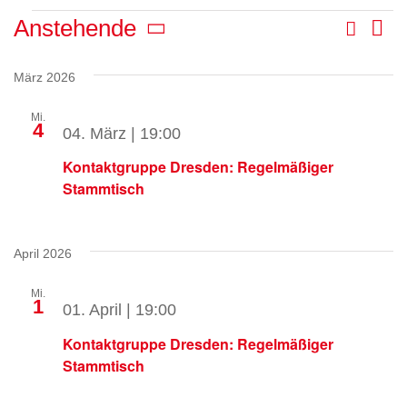
Veranstaltungen
Suche
Anstehende
Ve
Liste
Veran
Datum
An
Such-
wählen.
März 2026
Na
und
Mi.
4
04. März | 19:00
Ansic
Kontaktgruppe Dresden: Regelmäßiger
Stammtisch
April 2026
Mi.
1
01. April | 19:00
Kontaktgruppe Dresden: Regelmäßiger
Stammtisch